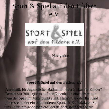
Sport & Spiel auf den Fildern
e.V.
Navigation
Sport & Spiel auf den Fildern e.V.
Akrobatik für Jugendliche, Badminton oder Zirkus für Kinder?
Bereits seit 2001 gibt es auf der Gutenhalde einen Verein in
dem der Spaß im Mittelpunkt steht. Haben Sie oder Ihr Kind
Interesse an der ein oder anderen Sportart? Kontaktieren Sie
uns unter info@sport-spiel-filder.de oder sprechen Sie die